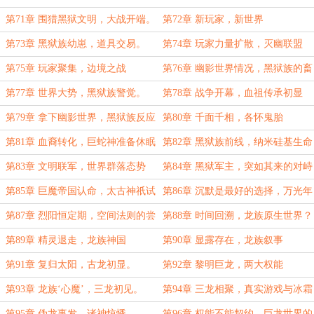
第71章 围猎黑狱文明，大战开端。
第72章 新玩家，新世界
第73章 黑狱族幼崽，道具交易。
第74章 玩家力量扩散，灭幽联盟
第75章 玩家聚集，边境之战
第76章 幽影世界情况，黑狱族的畜
牧场
第77章 世界大势，黑狱族警觉。
第78章 战争开幕，血祖传承初显
第79章 拿下幽影世界，黑狱族反应
第80章 千面千相，各怀鬼胎
第81章 血裔转化，巨蛇神准备休眠
第82章 黑狱族前线，纳米硅基生命
第83章 文明联军，世界群落态势
第84章 黑狱军主，突如其来的对峙
第85章 巨魔帝国认命，太古神祇试
第86章 沉默是最好的选择，万光年
验
之内毁灭一切
第87章 烈阳恒定期，空间法则的尝
第88章 时间回溯，龙族原生世界？
试
第89章 精灵退走，龙族神国
第90章 显露存在，龙族叙事
第91章 复归太阳，古龙初显。
第92章 黎明巨龙，两大权能
第93章 龙族‘心魔’，三龙初见。
第94章 三龙相聚，真实游戏与冰霜
巨龙隐秘
第95章 伪龙事发，诸神惊悸。
第96章 权能不能契约，巨龙世界的