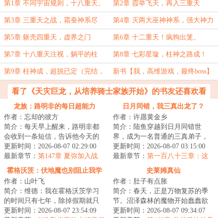
的降生
第1章 不同宇宙规则，十八重天。
第2章 霞举飞天，再入三重天
第3章 三重天之战，霜蚕神系尽
第4章 灭两大巫神神系，强大神力
灭。
第5章 躯壳四重天，虚界之门
第6章 十二重天！疯狗出笼。
第7章 十八重天注视，躺平的柱
第8章 七彩星璇，柱神之路成！
神？
第9章 柱神成，超脱已定（完结，
新书【我，高维游戏，最终boss】
免费）
看了《天灾巨龙，从培养骑士家族开始》的书友还喜欢看
龙族：路明非的每日超能力
日月同错，我三真出龙了？
作者：忘却的彼方
作者：许愿黄金乡
简介：每天早上醒来，路明非都
简介：陆鱼穿越到日月同错世
会收到一条短信，告诉他今天的
界，成为一名普通的三真弟子，
超能力是什么。昨天是召唤Fate里
更新时间：2026-08-07 02:29:00
本想着得过且过，奈何金手指觉
更新时间：2026-08-07 03:15:00
的角色，今天...
最新章节：
第147章 夏弥加入战
醒，只要消灭涅槃...
最新章节：
第一百八十三章：这
场！
湮灭之命，还是你来承受吧！玄
霍格沃茨：伏地魔也别阻止我学
史莱姆真仙
阳至诚真君，真是可怕呀！
作者：山叶飞
作者：肚子有点胀
习
简介：维德：我在霍格沃茨学习
简介：春天，正是万物复苏的季
的时间只有七年，除掉假期就只
节。沼泽森林的魔物开始蠢蠢欲
有周！即使一周就能吃透一本
更新时间：2026-08-07 23:54:09
动，芦苇河岸的亚人削棍制作陷
更新时间：2026-08-07 09:34:07