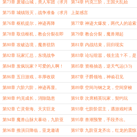
读，求月票）
第73章 废墟山城，类人军团（求月
第74章 约克三阶，王国大乱始
票求追读）
第75章 城镇毁灭，战争准备（求月
上架感言
票求追读）
第76章 枢机提尔，神迹再降
第77章 神迹大爆发，两代人的追索
（1/4，求首订）
（2/4，求订阅）
第78章 取信枢机，教会分裂在即
第79章 教会分裂，魔兽潮起
（3/4，求订阅）
（4/4，求月票求订阅）
第80章 攻破边境，魔兽驻防
第81章 内战结束，回归现实
（1/3，求订阅）
（2/3，求订阅）
第82章 玩家汇总，东境战争
第83章 论坛喧嚣，领主流？不，是
（3/3，求订阅）
神明流！（1/3）
第84章 发疯玩家？可爱的人啊！
第85章 资格抽选，逆天气运(3/3)
(2/3)
第86章 五日游戏，丰厚收获
第87章 子爵领地，神谕召见
（1/3）
（2/3）
第88章 六阶六阶，神迹再显。
第89章 空间与钢之龙，空间穿梭
（3/3）
（1/3）
第90章 约克成长，消除隐患
第91章 次席精英玩家，契约玩
（2/3）
家‘阿丞’（3/3）
第92章 亡灵骨海、天灾巨龙
第93章 七阶阶层主，遇游戏时满
（1/3）
（2/3）
第94章 魔兽山脉大暴动，九阶亚
第95章 兽潮预警，手段齐出。
龙！（3/3）
（1/3）
第96章 推演日降临，亚龙邀请
第97章 九阶亚龙齐出，红龙的震惊