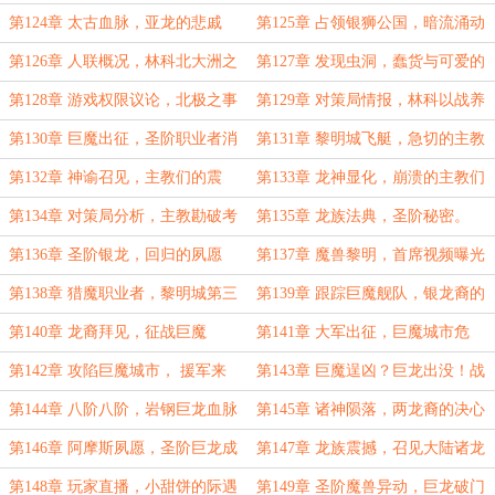
险
鸡。
第124章 太古血脉，亚龙的悲戚
第125章 占领银狮公国，暗流涌动
第126章 人联概况，林科北大洲之
第127章 发现虫洞，蠢货与可爱的
行。
人们
第128章 游戏权限议论，北极之事
第129章 对策局情报，林科以战养
公开在即
战打算
第130章 巨魔出征，圣阶职业者消
第131章 黎明城飞艇，急切的主教
息
第132章 神谕召见，主教们的震
第133章 龙神显化，崩溃的主教们
撼！
第134章 对策局分析，主教勘破考
第135章 龙族法典，圣阶秘密。
验？
第136章 圣阶银龙，回归的夙愿
第137章 魔兽黎明，首席视频曝光
第138章 猎魔职业者，黎明城第三
第139章 跟踪巨魔舰队，银龙裔的
军团初建
决心与觐见
第140章 龙裔拜见，征战巨魔
第141章 大军出征，巨魔城市危
第142章 攻陷巨魔城市， 援军来
第143章 巨魔逞凶？巨龙出没！战
了？
终
第144章 八阶八阶，岩钢巨龙血脉
第145章 诸神陨落，两龙裔的决心
半神阶
第146章 阿摩斯夙愿，圣阶巨龙成
第147章 龙族震撼，召见大陆诸龙
裔
第148章 玩家直播，小甜饼的际遇
第149章 圣阶魔兽异动，巨龙破门