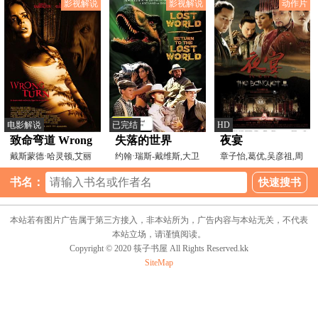
影视解说
影视解说
动作片
电影解说
已完结
HD
致命弯道 Wrong
失落的世界
夜宴
Turn[电影解说]
戴斯蒙德·哈灵顿,艾丽
1925[电影解说]
约翰·瑞斯-戴维斯,大卫
章子怡,葛优,吴彦祖,周
莎·杜什库,埃曼纽尔
·沃纳,艾瑞克·麦
迅,马精武,黄晓明,周
书名：
本站若有图片广告属于第三方接入，非本站所为，广告内容与本站无关，不代表
本站立场，请谨慎阅读。
Copyright © 2020 筷子书屋 All Rights Reserved.kk
SiteMap