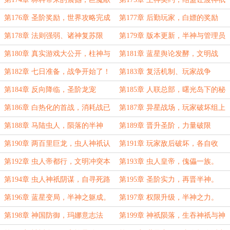
出世界
名额
第176章 圣阶奖励，世界攻略完成
第177章 后勤玩家，白嫖的奖励
第178章 法则强弱、诸神复苏限
第179章 版本更新，半神与管理员
制，
权限
第180章 真实游戏大公开，柱神与
第181章 蓝星舆论发酵，文明战
超脱之路
争。
第182章 七日准备，战争开始了！
第183章 复活机制、玩家战争
第184章 反向降临，圣阶龙宠
第185章 人联总部，曙光岛下的秘
密
第186章 白热化的首战，消耗战已
第187章 异星战场，玩家破坏组上
成定局。
线。
第188章 马陆虫人，陨落的半神
第189章 晋升圣阶，力量破限
第190章 两百里巨龙，虫人神祇认
第191章 玩家敌后破坏，各自收
怂
获。
第192章 虫人帝都行，文明冲突本
第193章 虫人皇帝，傀儡一族。
质
第194章 虫人神祇阴谋，自寻死路
第195章 圣阶实力，再晋半神。
第196章 蓝星变局，半神之躯成。
第197章 权限升级，半神之力。
第198章 神国防御，玛娜意志法
第199章 神祇陨落，生吞神祇与神