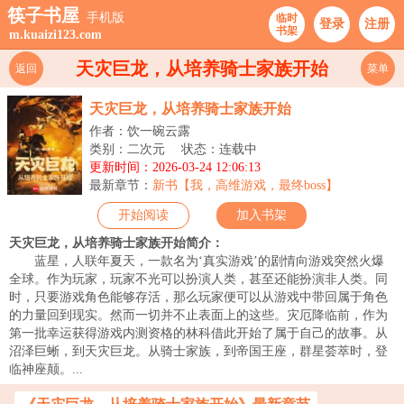
筷子书屋
手机版
临时
登录
注册
书架
m.kuaizi123.com
天灾巨龙，从培养骑士家族开始
返回
菜单
天灾巨龙，从培养骑士家族开始
作者：饮一碗云露
类别：二次元
状态：连载中
更新时间：2026-03-24 12:06:13
最新章节：
新书【我，高维游戏，最终boss】
开始阅读
加入书架
天灾巨龙，从培养骑士家族开始简介：
蓝星，人联年夏天，一款名为‘真实游戏’的剧情向游戏突然火爆
全球。作为玩家，玩家不光可以扮演人类，甚至还能扮演非人类。同
时，只要游戏角色能够存活，那么玩家便可以从游戏中带回属于角色
的力量回到现实。然而一切并不止表面上的这些。灾厄降临前，作为
第一批幸运获得游戏内测资格的林科借此开始了属于自己的故事。从
沼泽巨蜥，到天灾巨龙。从骑士家族，到帝国王座，群星荟萃时，登
临神座颠。...