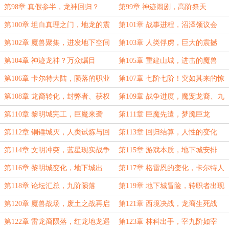
（2/3）
（3/3）
第98章 真假参半，龙神回归？
第99章 神迹闹剧，高阶祭天
第100章 坦白真理之门，地龙的震
第101章 战事进程，沼泽领议会
惊与决策
第102章 魔兽聚集，进发地下空间
第103章 人类俘虏，巨大的震撼
（3/3）
（1/3）
第104章 神迹龙神？万众瞩目
第105章 重建山城，进击的魔兽
（2/3）
（3/3）
第106章 卡尔特大陆，陨落的职业
第107章 七阶七阶！突如其来的惊
者（1/3）
天奖励！（2/3）
第108章 龙裔转化，封弊者、获权
第109章 战争进度，魔宠龙裔、九
限
阶巨熊！
第110章 黎明城完工，巨魔来袭
第111章 巨魔先遣，梦魇巨龙
（2/3）
第112章 铜锤城灭，人类试炼与回
第113章 回归结算，人性的变化
归（3/3）
第114章 文明冲突，蓝星现实战争
第115章 游戏本质，地下城安排
倒计时
第116章 黎明城变化，地下城出
第117章 格雷恩的变化，卡尔特人
的希望
第118章 论坛汇总，九阶陨落
第119章 地下城冒险，转职者出现
第120章 魔兽战场，废土之战再启
第121章 西境决战，龙裔生死战
第122章 雷龙裔陨落，红龙地龙遇
第123章 林科出手，宰九阶如宰