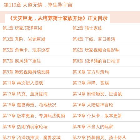
第119章 大道无情，降生异宇宙
《天灾巨龙，从培养骑士家族开始》正文目录
第1章 玩家/沼泽巨蜥
第2章 骑士家族
第3章 升阶、岩龙巨蜥
第4章 下线、百日推演
第5章 角色卡、现实惊变
第6章 玩家视频合集影响
第7章 疾风领下重注
第8章 沼泽领的百日推演
第9章 游戏视频持续发酵
第10章 官方对策局
第11章 再次进入游戏
第12章 神降、赏赐
第13章 约克、血脉提纯
第14章 剧情触发、巨齿鼠
第15章 魔兽养殖、领地概况
第16章 大陆诸神言论
第17章 版本更新、专属玩法奖励
第18章 仆从卡、版本更新
第19章 热闹的玩家论坛
第20章 不当人的玩家
第21章 沼泽领推演，魔兽攻城
第22章 招募佣兵、骑士侍从