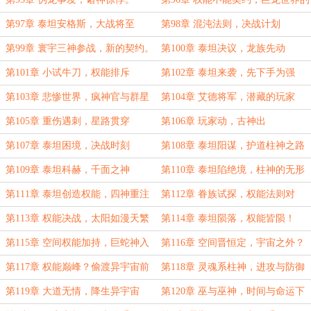
欢呼
第97章 泰坦安格斯，大战将至
第98章 混沌法则，决战计划
第99章 寰宇三神参战，新的契约。
第100章 泰坦决议，龙族先动
第101章 小试牛刀，权能排斥
第102章 泰坦来袭，先下手为强
第103章 悲惨世界，疯神官与群星
第104章 艾德将军，潜藏的玩家
帝国降临前奏
第105章 重伤遇刺，星路贯穿
第106章 玩家动，古神出
第107章 泰坦困境，决战时刻
第108章 泰坦阳谋，护道柱神之路
第109章 泰坦科赫，千面之神
第110章 泰坦陷绝境，柱神的无形
考验
第111章 泰坦创造权能，四神重注
第112章 眷族试探，权能法则对
一战
碰！
第113章 权能决战，太阳如漫天繁
第114章 泰坦陨落，权能皆陨！
星
第115章 空间权能加持，巨蛇神入
第116章 空间晋恒定，宇宙之外？
权能
第117章 权能巅峰？偷渡异宇宙前
第118章 灵魂系柱神，进攻与防御
奏
第119章 大道无情，降生异宇宙
第120章 巫与巫神，时间与命运下