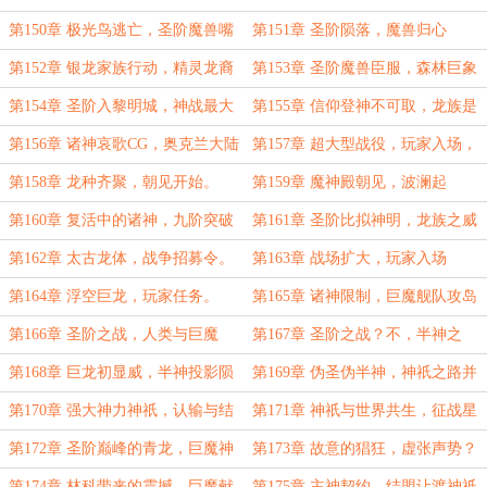
而入
第150章 极光鸟逃亡，圣阶魔兽嘴
第151章 圣阶陨落，魔兽归心
脸
第152章 银龙家族行动，精灵龙裔
第153章 圣阶魔兽臣服，森林巨象
们的震撼
延寿
第154章 圣阶入黎明城，神战最大
第155章 信仰登神不可取，龙族是
秘密
外来者？
第156章 诸神哀歌CG，奥克兰大陆
第157章 超大型战役，玩家入场，
的危机
九阶在即
第158章 龙种齐聚，朝见开始。
第159章 魔神殿朝见，波澜起
第160章 复活中的诸神，九阶突破
第161章 圣阶比拟神明，龙族之威
第162章 太古龙体，战争招募令。
第163章 战场扩大，玩家入场
第164章 浮空巨龙，玩家任务。
第165章 诸神限制，巨魔舰队攻岛
前夕
第166章 圣阶之战，人类与巨魔
第167章 圣阶之战？不，半神之
战！
第168章 巨龙初显威，半神投影陨
第169章 伪圣伪半神，神祇之路并
不简单
第170章 强大神力神祇，认输与结
第171章 神祇与世界共生，征战星
盟？
界的秘密。
第172章 圣阶巅峰的青龙，巨魔神
第173章 故意的猖狂，虚张声势？
祇神降
第174章 林科带来的震撼，巨魔献
第175章 主神契约，结盟让渡神祇