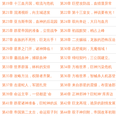
第19章 十三血月国，暗流与危机
第20章 巨壁攻防战，血猎显异常
第21章 混淆视听，向主城进发
第22章 第十三皇女，神说要有光！
第23章 亚当斯帝国，血神的后花园
第24章 双向奔赴，大日与血月
第25章 群星帝国的准备，尘世战争
第26章 初战默契，稍占上峰
开端。
第27章 血族的不死性，巨龙出手！
第28章 二次赐福，龙族的恐怖压迫
力
第29章 星界之门开，诸神降临！
第30章 晶壁规则，无魔领域！
第31章 鏖战血神，捕获血神
第32章 缔结契约，三公国建立。
第33章 世界群落，林科的安排
第34章 方格世界，巨神污染危机
第35章 攻略方法，权限者齐聚。
第36章 方格世界，智械杀人机器登
场
第37章 击退蛇人，军团扎营
第38章 来自群星的震慑，布雷迪郡
选择
第39章 命运主宰，一切都是‘命
第40章 正神邪神？巨蛇神‘库库达
运’的安排。
尔’
第41章 群星诸神准备，巨蛇神的反
第42章 巨龙再现，诡异的剧情发展
客为主
第43章 帝国第二太古，命运双子到
第44章 双子神归附，帝国改革初期