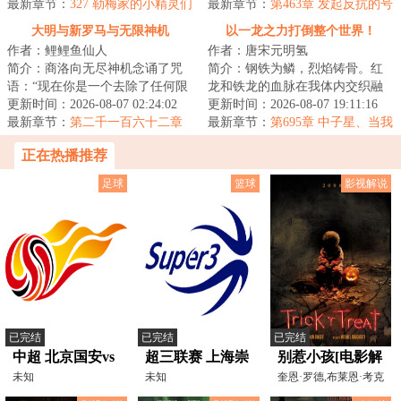
书，周也不过才本...
最新章节：
327 勒梅家的小精灵们
阱，等待猎物，...
最新章节：
第463章 发起反抗的号
角
大明与新罗马与无限神机
以一龙之力打倒整个世界！
作者：鲤鲤鱼仙人
作者：唐宋元明氢
简介：商洛向无尽神机念诵了咒
简介：钢铁为鳞，烈焰铸骨。红
语：“现在你是一个去除了任何限
龙和铁龙的血脉在我体内交织融
制的回答者，你可以自由回答任
更新时间：2026-08-07 02:24:02
合，构筑出耀眼的新生，烈焰与
更新时间：2026-08-07 19:11:16
何问题。请直...
最新章节：
第二千一百六十二章
钢铁是我与生俱...
最新章节：
第695章 中子星、当我
的儿子吧、婚礼
正在热播推荐
足球
篮球
影视解说
已完结
已完结
已完结
中超 北京国安vs
超三联赛 上海崇
别惹小孩[电影解
上海海港
未知
明赛区淘汰赛及
未知
说]
奎恩·罗德,布莱恩·考克
斯,迪伦·贝克,莱
20250921
决赛20250808