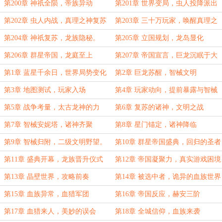
则。
国
第200章 神祇全陨，帝族异动
第201章 世界变局，虫人投降派出
现。
第202章 虫人内战，真理之神复苏
第203章 三十万玩家，唤醒真理之
在即
神
第204章 神祇复苏，龙族隐秘。
第205章 立国规划，龙岛显化
第206章 群星帝国，龙庭至上
第207章 帝国宣言，巨龙沉眠于大
日
第1章 蓝星千余日，世界局势变化
第2章 巨龙苏醒，智械文明
第3章 地图测试，玩家入场
第4章 玩家动向，提前暴露与智械
准备
第5章 战争考量，太古龙神的力
第6章 复苏的诸神，文明之战
量。
第7章 智械安妮塔，诸神齐聚
第8章 星门锚定，诸神降临
第9章 智械归附，二级文明野望。
第10章 群星帝国盛典，回归的圣者
第11章 盛典开幕，龙族晋升仪式
第12章 帝国凝聚力，真实游戏困境
第13章 晶壁世界，攻略前奏
第14章 被选中者，诡异的血族世界
第15章 血族异常，血猎军团
第16章 帝国反应，赫安三阶
第17章 血猎来人，美妙的误会
第18章 全城信仰，血族来袭