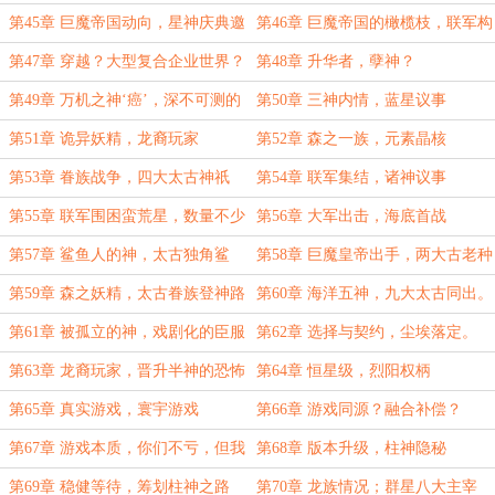
来
第45章 巨魔帝国动向，星神庆典邀
第46章 巨魔帝国的橄榄枝，联军构
请
想
第47章 穿越？大型复合企业世界？
第48章 升华者，孽神？
第49章 万机之神‘癌’，深不可测的
第50章 三神内情，蓝星议事
寰宇游戏
第51章 诡异妖精，龙裔玩家
第52章 森之一族，元素晶核
第53章 眷族战争，四大太古神祇
第54章 联军集结，诸神议事
第55章 联军围困蛮荒星，数量不少
第56章 大军出击，海底首战
的太古生命
第57章 鲨鱼人的神，太古独角鲨
第58章 巨魔皇帝出手，两大古老种
陷落
第59章 森之妖精，太古眷族登神路
第60章 海洋五神，九大太古同出。
径
第61章 被孤立的神，戏剧化的臣服
第62章 选择与契约，尘埃落定。
第63章 龙裔玩家，晋升半神的恐怖
第64章 恒星级，烈阳权柄
表现
第65章 真实游戏，寰宇游戏
第66章 游戏同源？融合补偿？
第67章 游戏本质，你们不亏，但我
第68章 版本升级，柱神隐秘
血赚！
第69章 稳健等待，筹划柱神之路
第70章 龙族情况；群星八大主宰