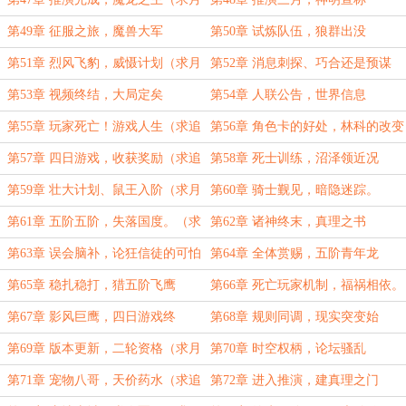
票，求追读）
第49章 征服之旅，魔兽大军
第50章 试炼队伍，狼群出没
第51章 烈风飞豹，威慑计划（求月
第52章 消息刺探、巧合还是预谋
票，求追读）
第53章 视频终结，大局定矣
第54章 人联公告，世界信息
第55章 玩家死亡！游戏人生（求追
第56章 角色卡的好处，林科的改变
读，求月票）
第57章 四日游戏，收获奖励（求追
第58章 死士训练，沼泽领近况
读求月票）
第59章 壮大计划、鼠王入阶（求月
第60章 骑士觐见，暗隐迷踪。
票，求追读）
第61章 五阶五阶，失落国度。（求
第62章 诸神终末，真理之书
月票，求追读）
第63章 误会脑补，论狂信徒的可怕
第64章 全体赏赐，五阶青年龙
之处（求月票，求追读）
第65章 稳扎稳打，猎五阶飞鹰
第66章 死亡玩家机制，福祸相依。
第67章 影风巨鹰，四日游戏终
第68章 规则同调，现实突变始
第69章 版本更新，二轮资格（求月
第70章 时空权柄，论坛骚乱
票）
第71章 宠物八哥，天价药水（求追
第72章 进入推演，建真理之门