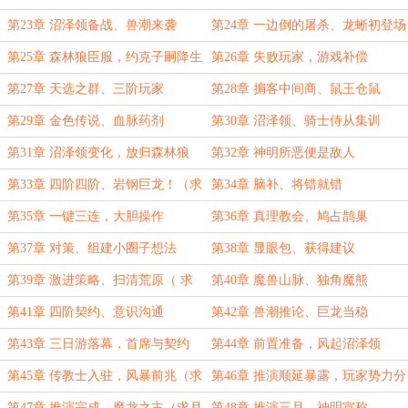
第23章 沼泽领备战、兽潮来袭
第24章 一边倒的屠杀、龙蜥初登场
第25章 森林狼臣服，约克子嗣降生
第26章 失败玩家，游戏补偿
（求月票，求追读）
第27章 天选之群、三阶玩家
第28章 掮客中间商、鼠王仓鼠
第29章 金色传说、血脉药剂
第30章 沼泽领、骑士侍从集训
第31章 沼泽领变化，放归森林狼
第32章 神明所恶便是敌人
第33章 四阶四阶、岩钢巨龙！（求
第34章 脑补、将错就错
月票收藏）
第35章 一键三连，大胆操作
第36章 真理教会、鸠占鹊巢
第37章 对策、组建小圈子想法
第38章 显眼包、获得建议
第39章 激进策略、扫清荒原（ 求
第40章 魔兽山脉、独角魔熊
月票，追读）
第41章 四阶契约、意识沟通
第42章 兽潮推论、巨龙当稳
第43章 三日游落幕，首席与契约
第44章 前置准备，风起沼泽领
第45章 传教士入驻，风暴前兆（求
第46章 推演顺延暴露，玩家势力分
月票，求追读）
布
第47章 推演完成，魔龙之主（求月
第48章 推演三月，神明宣称