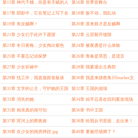
园
本家啊
第15章 神代千穗，你是有天赋的人
第16章 世界皆舞台
呢
第17章 阴影中，它在笔记上写下名
第18章 敌不动，我乱动
字
第19章 有反贼啊！
第20章 原来朕才是反贼啊
第21章 少女们于此许下愿望
第22章 云层裂开缝隙
第23章 冬日夜晚，少女掏出紫色
第24章 被夜袭是什么体验
APP
第25章 不要忘记侦探梦
第26章 青春是罪恶，是谎言
第27章 少女祈祷中
第28章 我要退出古典部
第29章 找工作，我直接跟老板谈
第30章 我是来拯救角川Snacker文
库的
第31章 文学的公主，守护她的王国
第32章 王国的崩塌
第33章 消失的她
第34章 凶手总喜欢回到案发现场
第35章 相亲真的很可怕
第36章 书中王国
第37章 冥河上的辉夜姬
第38章 给我从书里面，走出来！
第39章 在少女的闺房摔跤.jpg
第40章 要被挖墙脚了？