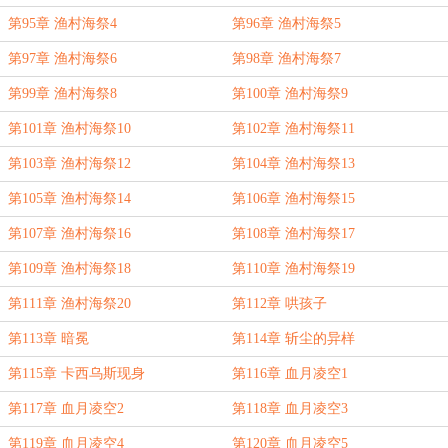
第95章 渔村海祭4
第96章 渔村海祭5
第97章 渔村海祭6
第98章 渔村海祭7
第99章 渔村海祭8
第100章 渔村海祭9
第101章 渔村海祭10
第102章 渔村海祭11
第103章 渔村海祭12
第104章 渔村海祭13
第105章 渔村海祭14
第106章 渔村海祭15
第107章 渔村海祭16
第108章 渔村海祭17
第109章 渔村海祭18
第110章 渔村海祭19
第111章 渔村海祭20
第112章 哄孩子
第113章 暗冕
第114章 斩尘的异样
第115章 卡西乌斯现身
第116章 血月凌空1
第117章 血月凌空2
第118章 血月凌空3
第119章 血月凌空4
第120章 血月凌空5