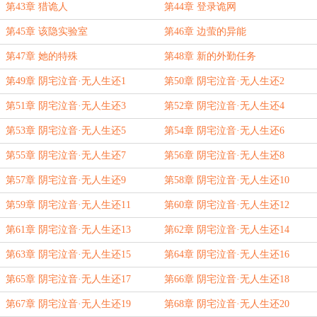
第43章 猎诡人
第44章 登录诡网
第45章 该隐实验室
第46章 边萤的异能
第47章 她的特殊
第48章 新的外勤任务
第49章 阴宅泣音·无人生还1
第50章 阴宅泣音·无人生还2
第51章 阴宅泣音·无人生还3
第52章 阴宅泣音·无人生还4
第53章 阴宅泣音·无人生还5
第54章 阴宅泣音·无人生还6
第55章 阴宅泣音·无人生还7
第56章 阴宅泣音·无人生还8
第57章 阴宅泣音·无人生还9
第58章 阴宅泣音·无人生还10
第59章 阴宅泣音·无人生还11
第60章 阴宅泣音·无人生还12
第61章 阴宅泣音·无人生还13
第62章 阴宅泣音·无人生还14
第63章 阴宅泣音·无人生还15
第64章 阴宅泣音·无人生还16
第65章 阴宅泣音·无人生还17
第66章 阴宅泣音·无人生还18
第67章 阴宅泣音·无人生还19
第68章 阴宅泣音·无人生还20