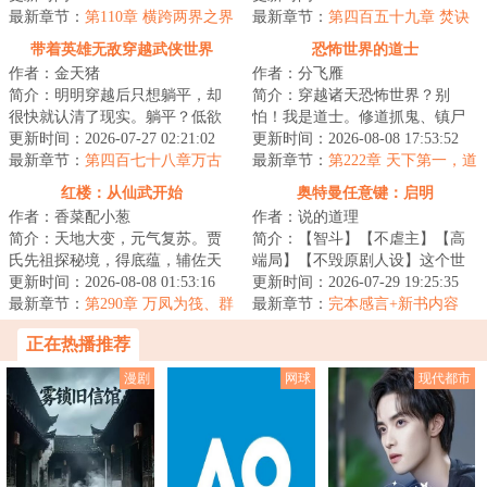
天凌晨，将会随...
最新章节：
第110章 横跨两界之界
穿越的金手指，也...
最新章节：
第四百五十九章 焚诀
与小宇宙
带着英雄无敌穿越武侠世界
恐怖世界的道士
作者：金天猪
作者：分飞雁
简介：明明穿越后只想躺平，却
简介：穿越诸天恐怖世界？别
很快就认清了现实。躺平？低欲
怕！我是道士。修道抓鬼、镇尸
望？无欲无求？呵呵，不过是对
更新时间：2026-07-27 02:21:02
降妖，斩诸天妖魔鬼怪。炼丹符
更新时间：2026-08-08 17:53:52
自身能力差的借...
最新章节：
第四百七十八章万古
箓、仙神道果，修...
最新章节：
第222章 天下第一，道
杀局，战局反转
德真仙
红楼：从仙武开始
奥特曼任意键：启明
作者：香菜配小葱
作者：说的道理
简介：天地大变，元气复苏。贾
简介：【智斗】【不虐主】【高
氏先祖探秘境，得底蕴，辅佐天
端局】【不毁原剧人设】这个世
命之人一统汉家大地，建立大
更新时间：2026-08-08 01:53:16
界，防卫队由各种重量级成员构
更新时间：2026-07-29 19:25:35
昭！贾氏二代传人...
最新章节：
第290章 万凤为筏、群
成:总监城府深...
最新章节：
完本感言+新书内容
贾怕林！
+推一本万订骑士文《谁让他当假
正在热播推荐
面骑士的！》
漫剧
网球
现代都市