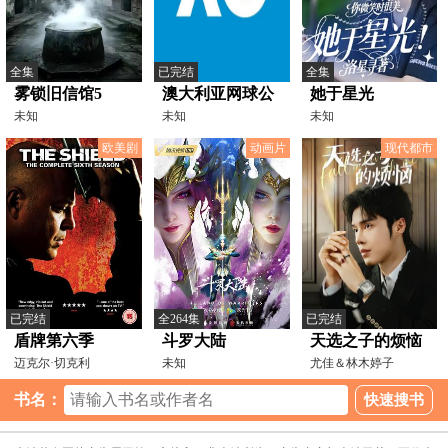
全集
已完结
全集
雾锁旧信馆5
澳大利亚网球公
她于星光
未知
开赛Day13 马卡
未知
未知
洛娃0-2弗罗丁
欧美剧
动画片
现代都市
20260130
已完结
全264集
已完结
盾牌第六季
斗罗大陆
天选之子的烦恼
迈克尔·切克利
未知
尤佳＆林木婷子
斯,HarveySilver
书名：