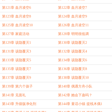
第121章 血月凌空6
第122章 血月凌空7
第123章 血月凌空8
第124章 血月凌空9
第125章 血月凌空10
第126章 血月凌空11
第127章 家庭活动
第128章 明明很低调
第129章 该隐覆灭1
第130章 该隐覆灭2
第131章 该隐覆灭3
第132章 该隐覆灭4
第133章 该隐覆灭5
第134章 该隐覆灭6
第135章 该隐覆灭7
第136章 该隐覆灭8
第137章 该隐覆灭9
第138章 该隐覆灭10
第139章 第六个孩子
第140章 偶遇方舟小队
第141章 见面礼
第142章 她会下蛊吗？
第143章 升级版净化剂
第144章 童话小镇·提线木偶1