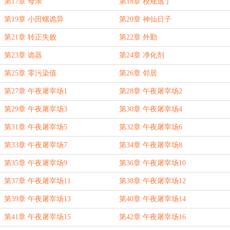
第17章 母亲
第18章 校规逃了
第19章 小田螺诡异
第20章 神仙日子
第21章 转正失败
第22章 外勤
第23章 诡器
第24章 净化剂
第25章 零污染值
第26章 邻居
第27章 午夜屠宰场1
第28章 午夜屠宰场2
第29章 午夜屠宰场3
第30章 午夜屠宰场4
第31章 午夜屠宰场5
第32章 午夜屠宰场6
第33章 午夜屠宰场7
第34章 午夜屠宰场8
第35章 午夜屠宰场9
第36章 午夜屠宰场10
第37章 午夜屠宰场11
第38章 午夜屠宰场12
第39章 午夜屠宰场13
第40章 午夜屠宰场14
第41章 午夜屠宰场15
第42章 午夜屠宰场16