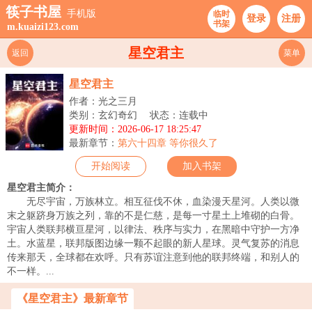
筷子书屋
手机版
临时
登录
注册
书架
m.kuaizi123.com
星空君主
返回
菜单
星空君主
作者：光之三月
类别：玄幻奇幻
状态：连载中
更新时间：2026-06-17 18:25:47
最新章节：
第六十四章 等你很久了
开始阅读
加入书架
星空君主简介：
无尽宇宙，万族林立。相互征伐不休，血染漫天星河。人类以微
末之躯跻身万族之列，靠的不是仁慈，是每一寸星土上堆砌的白骨。
宇宙人类联邦横亘星河，以律法、秩序与实力，在黑暗中守护一方净
土。水蓝星，联邦版图边缘一颗不起眼的新人星球。灵气复苏的消息
传来那天，全球都在欢呼。只有苏谊注意到他的联邦终端，和别人的
不一样。...
《星空君主》最新章节