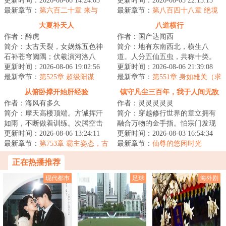
钉在大桥上的那个晚上。那时的
更新时间：2026-08-06 14:24:03
阁】，可为什么穿越的却是巫师
更新时间：2026-08-05 22:13:13
他以为这是个修...
最新章节：
第六百二十章 来与
世界？！星环联邦...
最新章节：
第八百四十八章 绝境
回！
大夏补天人
八道横行
作者：醉虎
作者：国产达闻西
简介：太古天裂，女娲炼五色神
简介：地有东南西北，横生八
石补苍穹阙隅；伏羲演河洛八
道。人分五仙五虫，共称十类。
卦，定地维之乱。然魔氛未绝，
更新时间：2026-08-06 19:02:56
天地人神鬼，鳞毛倮羽介。神道
更新时间：2026-08-06 21:39:08
遂有“补天阁”承...
最新章节：
第525章 超级阳谋
邪、人道贼、鳞道...
最新章节：
第551章 身如雄关（求
月票）
从俯卧撑开始肝经验
镇守凡尘三百年，我于人间无敌
作者：海风有多久
作者：灵灵灵灵灵
简介：摩天高楼顶端。方诚挥汗
简介：穿越修行世界的章立拥有
如雨，不断做着训练。次腾空击
融合万物的金手指。怕宗门发现
掌俯卧撑。次二指禅俯卧撑。次
更新时间：2026-08-06 13:24:11
他“夺舍”身份，他选择镇守凡尘三
更新时间：2026-08-03 16:54:34
单臂引体向上。...
最新章节：
第753章 霸主姿态，古
百年的任务...
最新章节：
仙尊的悠闲时光
槐村的变化
（五）
正在热播推荐
现代都市
足球
海外剧