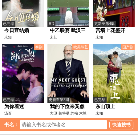
已完结
HD
更新至第4集
今日宜结婚
中乙联赛 武汉三
宫墙上花盛开
未知
镇B队VS山西崇
未知
未知
德荣海 20251018
泰剧
欧美综艺
国产剧
已完结
更新至第3期
已完结
为你着迷
我的下位来宾鼎
东山顶上
汤百
鼎大名第五季
大卫·莱特曼,约翰·木兰
未知
通,Arm,Sappanyoo,Panatkool,
尼,CharlesMulaney
书名：
杨可安,尼