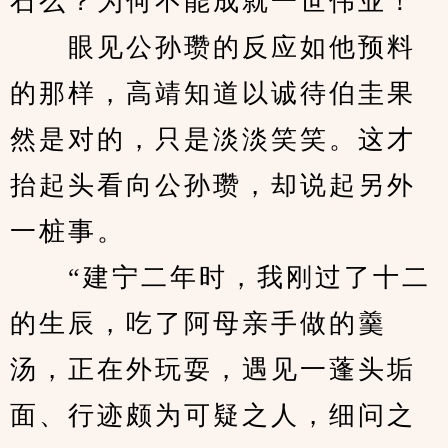
石么？为何不能成就一世伟业！”
　　眼见公孙瓒的反应如他预料
的那样，高靖知道以诚待伯圭果
然是对的，只是淡淡笑笑。这才
抬起头看向公孙瓒，却说起另外
一桩事。
　　“建宁二年时，我刚过了十二
的生辰，吃了阿母亲手做的羹
汤，正在外玩耍，遇见一蓬头垢
面、行迹颇为可疑之人，细问之