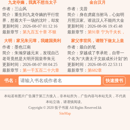
九龙夺嫡，我真不想当太子
金台汉月
作者：三山风
作者：戈昔
简介：重生到九龙夺嫡的平行世
简介：身在虏庭当驸马，心如明
界，想着大干一场的沈叶，却发
月照汉家。谁说汉人不能尚大金
现自己竟然成了被群起而攻之的
更新时间：2026-08-07 01:12:16
公主？李朔重生金朝，先冒外戚
更新时间：2026-08-06 19:45:48
太子。知道太子...
最新章节：
第九百五十章 不狠
之位，后谋驸马...
最新章节：
第91章 宁为千夫长，
心，怎么为帝皇
胜做一使臣
大明：家兄朱元璋，我建国美利
家父李世民，请陛下做太上皇
作者：墨色江南
作者：最白的笔
坚
简介：朱瀚穿越元末，发现自己
简介：穿越成了李承乾，自带一
老哥竟然是大明开国皇帝朱元
个名为“大唐太子文娱成长计划”的
璋，开局一个碗，创造大明朝的
更新时间：2026-08-07 00:04:25
战略型模拟器，可以按照所处的
更新时间：2026-08-05 22:53:11
天命主角！不过貌...
最新章节：
第一千五百二十六章
环境进行模...
最新章节：
第682章
一天炼上万斤精铁
书名：
本站若有图片广告属于第三方接入，非本站所为，广告内容与本站无关，不代表
本站立场，请谨慎阅读。
Copyright © 2020 筷子书屋 All Rights Reserved.kk
SiteMap