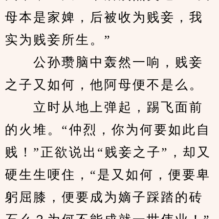
母本是家婢，后被收为贱妾，我
实为贱妾所生。”
　　公孙瓒脑中轰然一响，贱妾
之子又如何，他阿母便不是么。
　　立时从地上弹起，踢飞面前
的火堆。“仲烈，你为何要如此自
贱！”正欲说出“贱妾之子”，却又
硬生生哽住，“是又如何，便要卑
躬屈膝，便要成为嫡子踩踏的砖