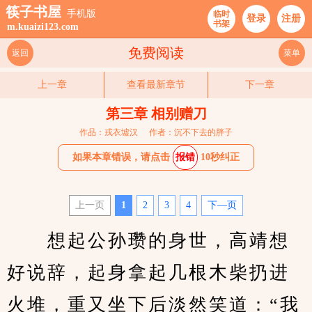
筷子书屋
手机版
临时
登录
注册
书架
m.kuaizi123.com
免费阅读
返回
菜单
上一章
查看最新章节
下一章
第三章 相别赠刀
作品：戎衣墟汉
作者：沉不下去的胖子
如果本章错误，请点击
报错
10秒纠正
上一页
1
2
3
4
下—页
　　想起公孙瓒的身世，高靖想
好说辞，起身拿起几根木柴扔进
火堆，重又坐下后淡然笑道：“我