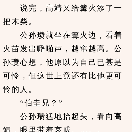
　　说完，高靖又给篝火添了一
把木柴。
　　公孙瓒就坐在篝火边，看着
火苗发出噼啪声，越窜越高。公
孙瓒心想，他原以为自己已甚是
可怜，但这世上竟还有比他更可
怜的人。
　　“伯圭兄？”
　　公孙瓒猛地抬起头，看向高
靖，眼里带着哀戚。…。。