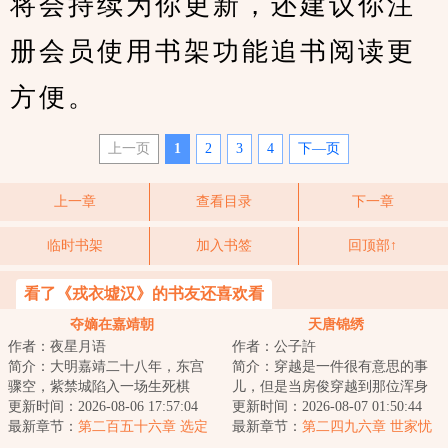
将会持续为你更新，还建议你注
册会员使用书架功能追书阅读更
方便。
上一页
1
2
3
4
下—页
上一章
查看目录
下一章
临时书架
加入书签
回顶部↑
看了《戎衣墟汉》的书友还喜欢看
夺嫡在嘉靖朝
天唐锦绣
作者：夜星月语
作者：公子許
简介：大明嘉靖二十八年，东宫
简介：穿越是一件很有意思的事
骤空，紫禁城陷入一场生死棋
儿，但是当房俊穿越到那位浑身
局，牵扯着无数人的生死荣辱。
更新时间：2026-08-06 17:57:04
冒着绿油油光芒的唐朝同名前辈
更新时间：2026-08-07 01:50:44
一边是裕王朱载坖...
最新章节：
第二百五十六章 选定
身上，就感觉生...
最新章节：
第二四九六章 世家忧
愁