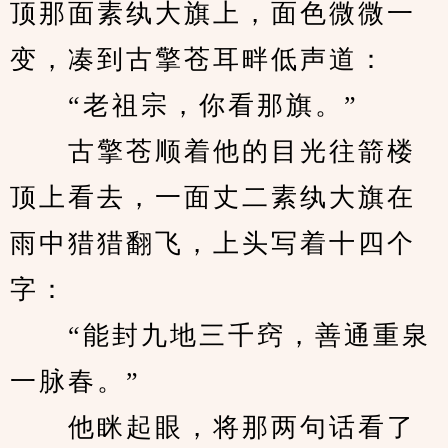
顶那面素纨大旗上，面色微微一
变，凑到古擎苍耳畔低声道：
　　“老祖宗，你看那旗。”
　　古擎苍顺着他的目光往箭楼
顶上看去，一面丈二素纨大旗在
雨中猎猎翻飞，上头写着十四个
字：
　　“能封九地三千窍，善通重泉
一脉春。”
　　他眯起眼，将那两句话看了