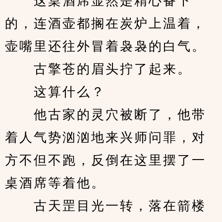
　　这桌酒席显然是精心备下
的，连酒壶都搁在炭炉上温着，
壶嘴里还往外冒着袅袅的白气。
　　古擎苍的眉头拧了起来。
　　这算什么？
　　他古家的灵穴被断了，他带
着人气势汹汹地来兴师问罪，对
方不但不跑，反倒在这里摆了一
桌酒席等着他。
　　古天罡目光一转，落在箭楼