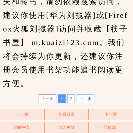
失和转马，请勿依赖搜索访问，
建议你使用[华为刘揽器]或[Firef
ox火狐刘揽器]访问并收蔵【筷子
书屋】 m.kuaizi123.com。我们
将会持续为你更新，还建议你注
册会员使用书架功能追书阅读更
方便。
上一页
1
2
下—页
上一章
查看目录
下一章
临时书架
加入书签
回顶部↑