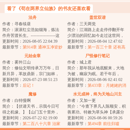
看了《苟在两界立仙族》的书友还喜欢看
法舟
盖世双谐
作者：寻春续昼
作者：三天两觉
简介：滚滚红尘浩如烟海，炼法
简介：江湖路上走走停停翻开年
作舟苦渡长生。-----------------这
少漂泊的回忆如今走过这世间，
是一个柳洞清误入魔门，见鬼蜮
更新时间：2026-08-05 22:04:39
万般留恋峰吹起了从前...
更新时间：2026-08-04 12:47:02
森然，见...
最新章节：
第914章 通神玉净皆妙
最新章节：
第一百三十章 还有高
宜（二合一求订！）
手？（上）
元始金章
尸怪修行笔记
作者：雾外江山
作者：城上君
简介：修仙文明传承万万年，日
简介：那年我从地底醒来，大地
新月异，革故鼎新，宗门如林，
为被，幽寂为眠。若干年后，
强者如蚁。修士有奇遇，宗门有
更新时间：2026-07-23 08:51:23
……山间群妖来相会，独坐楼台
更新时间：2026-08-06 02:41:02
死战，天地有灵...
最新章节：
后记！
渡清宵。...
最新章节：
第433章：月姥姥的消
息
魔修
水元成神，终为天地山川主
作者：白特慢啊
作者：又加一更
简介：【伏请天书，示我今日可
简介：“今查下界凡人陈顺安，积
得之机缘。】【山门五十里外，
善累功。特敕为草头神【承露分
碧水寒潭，有灵鱼一尾，可捕
更新时间：2026-07-22 02:19:00
水兵】，赐草箓一枚，提拔神
更新时间：2026-08-06 00:59:26
之。】【伏请天书...
最新章节：
第二百八十六章 治家
职。”“多谢大...
最新章节：
第494章 前往归墟
当无情