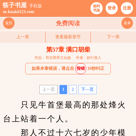
筷子书屋
手机版
临时
登录
注册
书架
m.kuaizi123.com
免费阅读
返回
菜单
上一章
查看最新章节
下一章
第57章 满口胡柴
作品：苟在两界立仙族
作者：妙行真人
如果本章错误，请点击
报错
10秒纠正
上一页
1
2
下—页
　　只见牛首堡最高的那处烽火
台上站着一个人。
　　那人不过十六七岁的少年模