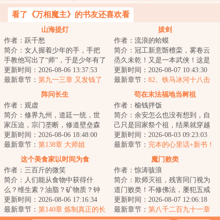
看了《万相魔主》的书友还喜欢看
山海提灯
拔剑
作者：跃千愁
作者：流浪的蛤蟆
简介：女人握着少年的手，手把
简介：冠工新意斲檀栾，雾卷云
手教他写出了“师”，于是少年有了
烝久未乾！又是一本武侠！这是
姓。山海提灯，与皓月争辉！...
更新时间：2026-08-06 13:37:53
王安石的一句诗，原意是，友人
更新时间：2026-08-07 10:43:30
最新章节：
第九一三章 又发钱了
所赠竹冠式样新...
最新章节：
82、铁马冰河十八击
（求月票）
阵问长生
苟在末法福地当树祖
作者：观虚
作者：榆钱拌饭
简介：修界九州，道廷一统，世
简介：余安怎么也没有想到，自
家压迫，宗门垄断，修道壁垒森
己只是回家祭个祖，结果就穿越
严。底层修士修道无门，灵石匮
更新时间：2026-08-06 18:48:00
了。关键是，他化身成了一棵稀
更新时间：2026-08-03 09:23:03
乏，度日维艰。...
最新章节：
第138章 大师姐
有种榆树。而这...
最新章节：
完本的心里话+新书！
这个美食家以时间为食
魔门败类
作者：三百斤的微笑
作者：惊涛骇浪
简介：人们能从食物中获得什
简介：欺师灭祖，残害同门视为
么？维生素？油脂？矿物质？钟
道门败类！不修佛法，屡犯五戒
铉除了这些东西，还能从各类食
更新时间：2026-08-06 17:16:34
视为佛门败类！身为魔门血炼宗
更新时间：2026-08-07 12:06:18
物中获得名为时间...
最新章节：
第140章 炼制真正的长
弟子林皓明，得...
最新章节：
第八千二百九十一章
生不老药
一剑取胜