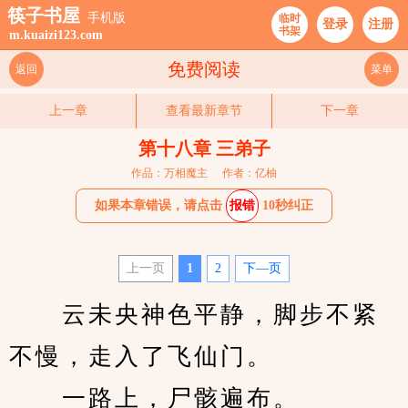
筷子书屋
手机版
临时
登录
注册
书架
m.kuaizi123.com
免费阅读
返回
菜单
上一章
查看最新章节
下一章
第十八章 三弟子
作品：万相魔主
作者：亿柚
如果本章错误，请点击
报错
10秒纠正
上一页
1
2
下—页
　　云未央神色平静，脚步不紧
不慢，走入了飞仙门。
　　一路上，尸骸遍布。