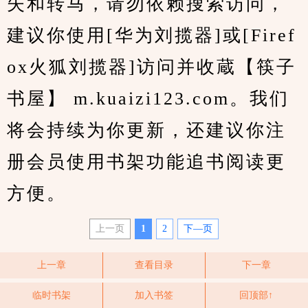
失和转马，请勿依赖搜索访问，
建议你使用[华为刘揽器]或[Firef
ox火狐刘揽器]访问并收蔵【筷子
书屋】 m.kuaizi123.com。我们
将会持续为你更新，还建议你注
册会员使用书架功能追书阅读更
方便。
上一页
1
2
下—页
上一章
查看目录
下一章
临时书架
加入书签
回顶部↑