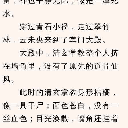
留，神色平静无比，像是一潭死
水。
　　穿过青石小径，走过翠竹
林，云未央来到了掌门大殿。
　　大殿中，清玄掌教整个人挤
在墙角里，没有了原先的道骨仙
风。
　　此时的清玄掌教身形枯槁，
像一具干尸；面色苍白，没有一
丝血色；目光涣散，嘴角还挂着