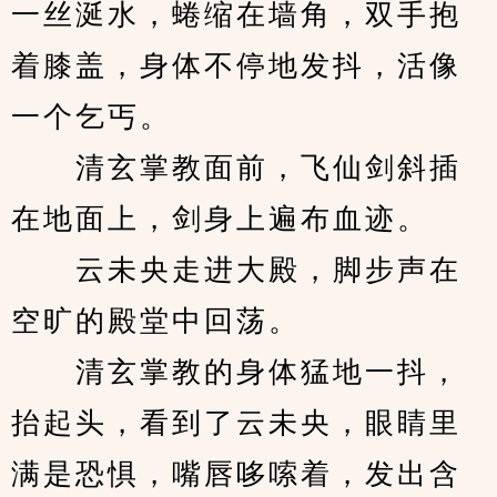
一丝涎水，蜷缩在墙角，双手抱
着膝盖，身体不停地发抖，活像
一个乞丐。
　　清玄掌教面前，飞仙剑斜插
在地面上，剑身上遍布血迹。
　　云未央走进大殿，脚步声在
空旷的殿堂中回荡。
　　清玄掌教的身体猛地一抖，
抬起头，看到了云未央，眼睛里
满是恐惧，嘴唇哆嗦着，发出含