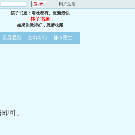
：
用户注册
筷子书屋：看啥都有、更新最快
筷子书屋
如果你觉得好，恳请收藏
灵异悬疑
玄幻奇幻
都市重生
器即可。