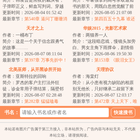
简介：韩凌曾是黑夜的裁决者，
简介：年暑假拿到高考录取通知
子弹即正义，鲜血写判词。穿越
书的那天，周既白忽然觉醒了前
重获新生，那些曾经猎杀的魑魅
更新时间：2026-08-04 01:52:42
世记忆。成年人的记忆告诉他，
更新时间：2026-08-05 21:07:08
魍魉，如今变成...
最新章节：
第540章 逼问丁珊珊消
生于大千世界，...
最新章节：
第四百五十九幕 谁还
息（两章合一）
不是个追星女孩呢
天才之上
华娱2015，光影艺术家
作者：一桶布丁
作者：两猫养一人
简介：这是一个关于信念跟勇气
简介：“这段暗恋戏，慢镜头加旁
的故事……...
白、男女主角下雨撑伞，剧情俗
更新时间：2026-08-07 08:11:04
套，节奏也稀烂。虽然是流量偶
更新时间：2026-08-06 19:50:30
最新章节：
第397章 万事先折中！
像片剧，手艺...
最新章节：
第153章 《眼泪女王》
爆火亚洲，船妹旧视频被扒！
北美巫师，从开黑诊所开始
天理协议
LDC女王曝光！
作者：亚斯特拉的回响
作者：海棠灯
简介：罗杰的客户主打法外狂
简介：从小患有视力缺陷的相原
徒，诊金常用子弹结算，隔壁邻
别无他长，只好继承二叔留下来
居不是销赃就是放贷。不过他能
更新时间：2026-08-07 02:28:48
的风水堂，帮助客人们占卜运
更新时间：2026-08-07 12:03:17
看见伤口飘出的腐...
最新章节：
第282章 猛猛嗑毒
势，消灾解厄，趋...
最新章节：
第472章 天上天下，唯
我独尊（日更8k求月票）
书名：
本站若有图片广告属于第三方接入，非本站所为，广告内容与本站无关，不代表
本站立场，请谨慎阅读。