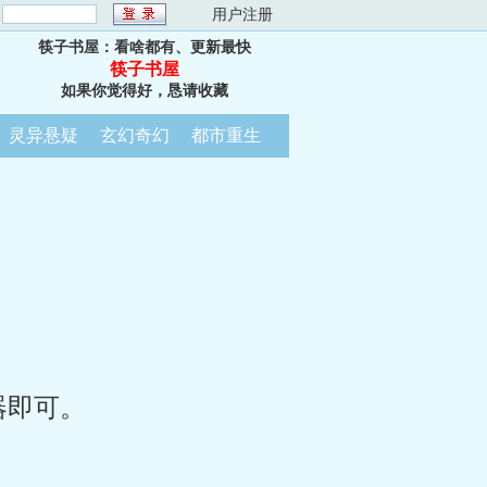
：
用户注册
筷子书屋：看啥都有、更新最快
筷子书屋
如果你觉得好，恳请收藏
灵异悬疑
玄幻奇幻
都市重生
器即可。