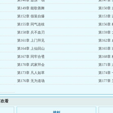
第146章 虚惊一场
第147章
第149章 能歌善舞
第150章
第152章 假装自爆
第153章
第155章 同气连枝
第156章
第158章 兵不血刃
第159章
第161章 上门拜见
第162章
第164章 上仙回山
第165章
第167章 同牢合卺
第168章
第170章 武家拜会
第171章
第173章 凡人如草
第174章
第176章 无为道场
第177
喜欢看
拔剑