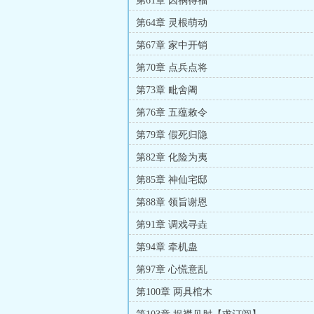
第61章 因祸得福
第64章 灵根萌动
第67章 家中开销
第70章 点兵点将
第73章 毗舍阇
第76章 五蕴敕令
第79章 假死归隐
第82章 化险为夷
第85章 神仙宅邸
第88章 领旨谢恩
第91章 调戏寻垚
第94章 牵机蛊
第97章 心慌意乱
第100章 两具棺木