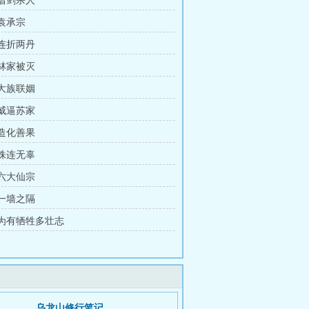
 借剑杀人
 袁承宗
 连折两丹
 林家被灭
 大族联姻
 威逼苏家
 造化善果
 株连无辜
 六大仙宗
 一墙之隔
章 为有牺牲多壮志
乌龙山修行笔记