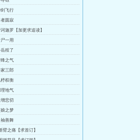
秦寻钰
御剑飞行
尊者圆寂
 摩诃迦罗【加更求追读】
借尸一用
秦岳殁了
霜锋之气
秦家三郎
机杼权衡
调理地气
徒增悲切
芸娘之梦
长袖善舞
章 断臂之痛【求首订】