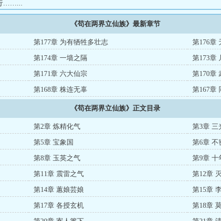
……...
《苟在两界立仙族》最新章节
第177章 为有牺牲多壮志
第176章
第174章 一墙之隔
第173章
第171章 六大仙宗
第170章
第168章 株连无辜
第167章
《苟在两界立仙族》正文目录
第2章 炼精化气
第3章 
第5章 宝象国
第6章 
第8章 玉英之气
第9章 
第11章 震雷之气
第12章 
第14章 蕙娘芸娘
第15章 
第17章 各授玄机
第18章 