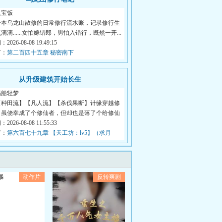
八宝饭
一本乌龙山散修的日常修行流水账，记录修行生
滴滴......女怕嫁错郎，男怕入错行，既然一开...
026-08-08 19:49:15
节：
第二百四十五章 秘密南下
从升级建筑开始长生
满船轻梦
【种田流】【凡人流】【杀伐果断】计缘穿越修
，虽侥幸成了个修仙者，但却也是落了个给修仙
026-08-08 11:55:33
节：
第六百七十九章 【天工坊：lv5】（求月
动作片
反转爽剧