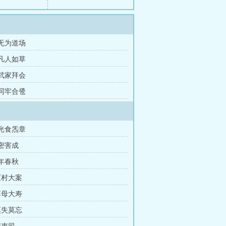
 无为道场
 凡人如草
 武家拜会
 同牢合卺
三光食炁章
不密害成
十年春秋
灭村大案
李母大寿
莫失莫忘