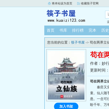
将本站设为首页
收藏筷子官网
首页
书库
排行榜
完本
历史
您当前的位置：
筷子书屋
-> 苟在两界立
苟在
作者：妙
更新时间：202
苟在两界立
秦弈又
童。仙人随
悬。一念可
盼千年、万
加入书架